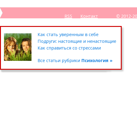
RSS
Контакт
© 2012-2
Секреты похудения звёзд
Полезные советы: кухня
Путешествия
Как стать уверенным в себе
Уход за кожей вокруг глаз
Чистка и хранение одежды
Сад-огород
Подруги: настоящие и ненастоящие
Умываемся правильно
Цветочные горшки и кашпо
Хенд мейд
Как справиться со стрессами
Все статьи рубрики
Все статьи рубрики
Все статьи рубрики
Все статьи рубрики
Красота »
Дом »
Хобби »
Психология »