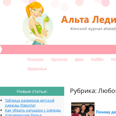
Женский журнал altalad
Главная
Красота
Дом
Хобби
Пс
Здоровье
Рубрика: Любо
Новые статьи:
Таблица размеров детской
одежды (Европа)
Как убрать катышки с одежды
Почему д
Утягивающее белье