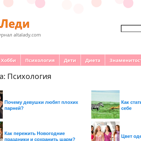
Поиск
рнал altalady.com
Хобби
Психология
Дети
Диета
Знаменитос
а: Психология
Почему девушки любят плохих
Как ста
парней?
себе
Как пережить Новогодние
Цвет од
праздники и сохранить шарм?