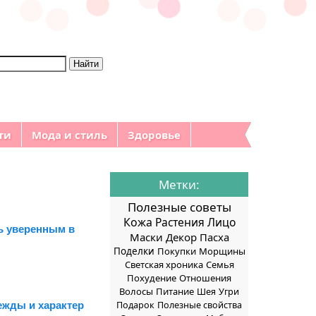
ти
Мода и стиль
Здоровье
Метки:
Полезные советы
Кожа
Растения
Лицо
ть уверенным в
Маски
Декор
Пасха
Поделки
Покупки
Морщины
Светская хроника
Семья
Похудение
Отношения
Волосы
Питание
Шея
Угри
ежды и характер
Подарок
Полезные свойства