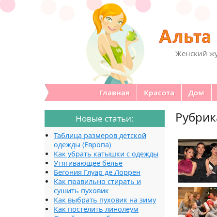
Женский жу
Главная
Красота
Дом
Рубрик
Новые статьи:
Таблица размеров детской
одежды (Европа)
Как убрать катышки с одежды
Утягивающее белье
Бегония Глуар де Лоррен
Как правильно стирать и
сушить пуховик
Как выбрать пуховик на зиму
Как постелить линолеум