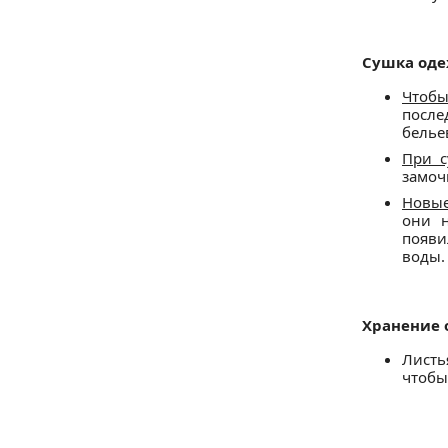
Сушка оде
Чтоб
после
белье
При с
замоч
Новые
они н
появи
воды.
Хранение
Листь
чтобы