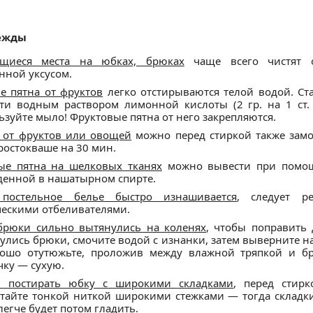
ежды
ящиеся места на юбках, брюках
чаще всего чистят 
нной уксусом.
е пятна от фруктов
легко отстирываются телой водой. Ст
ти водным раствором лимонной кислоты (2 гр. на 1 ст. 
ьзуйте мыло! Фруктовые пятна от него закрепляются.
 от фруктов или овощей
можно перед стиркой также замо
ростокваше на 30 мин.
е пятна на шелковых тканях
можно вывести при помощ
денной в нашатырном спирте.
 постельное белье быстро изнашивается
, следует ре
ескими отбеливателями.
брюки сильно вытянулись на коленях
, чтобы поправить д
улись брюки, смочите водой с изнанки, затем выверните н
ошо отутюжьте, проложив между влажной тряпкой и б
чку — сухую.
ы постирать юбку с широкими складками
, перед стир
тайте тонкой ниткой широкими стежками — тогда складки
легче будет потом гладить.