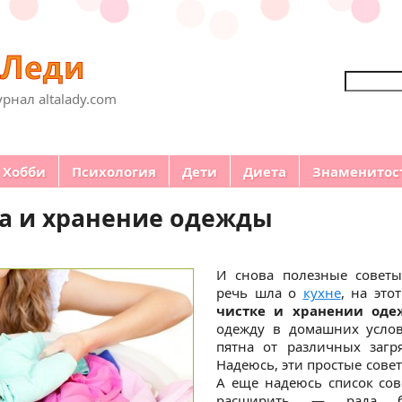
Поиск
рнал altalady.com
Хобби
Психология
Дети
Диета
Знаменитос
а и хранение одежды
И снова полезные совет
речь шла о
кухне
, на это
чистке и хранении од
одежду в домашних услов
пятна от различных загря
Надеюсь, эти простые сове
А еще надеюсь список сов
расширить — рада б