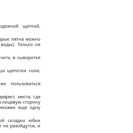
одежной щеткой,
арые пятна можно
воды). Только не
чить в сыворотке
и щепотки соли,
же пользоваться
ефект, места, где
а лицевую сторону
рюками еще одну
кой складки юбки
 не разойдутся, и