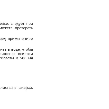
евке
, следует при
можете протереть
еред применением
ть в воде, чтобы
рищепок все-таки
 кислоты и 500 мл
 листья в шкафах,
!