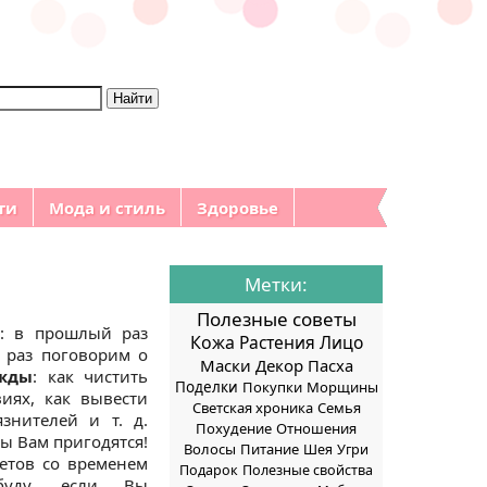
ти
Мода и стиль
Здоровье
Метки:
Полезные советы
ы: в прошлый раз
Кожа
Растения
Лицо
т раз поговорим о
Маски
Декор
Пасха
ежды
: как чистить
Поделки
Покупки
Морщины
иях, как вывести
Светская хроника
Семья
знителей и т. д.
Похудение
Отношения
ты Вам пригодятся!
Волосы
Питание
Шея
Угри
етов со временем
Подарок
Полезные свойства
уду, если Вы