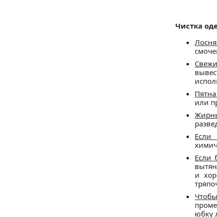
Чистка од
Лосн
смоче
Свежи
вывес
испол
Пятна
или п
Жирны
разве
Если
химич
Если 
вытян
и хор
тряпо
Чтоб
проме
юбку 