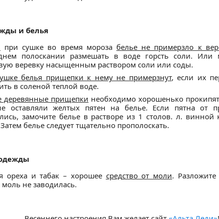
жды и белья
ы
при сушке во время мороза
белье не примерзло к вер
днем полоскании размешать в воде горсть соли. Или 
вую веревку насыщенным раствором соли или соды.
ушке белья прищепки к нему не примерзнут
, если их п
ить в соленой теплой воде.
 деревянные прищепки
необходимо хорошенько прокипяти
е оставляли желтых пятен на белье. Если пятна от п
лись, замочите белье в растворе из 1 столов. л. винной
 Затем белье следует тщательно прополоскать.
 одежды
я ореха и табак – хорошее
средство от моли
. Разложите
 моль не заводилась.
Весеннего настроения Вам желает сайт
«Альта Леди»