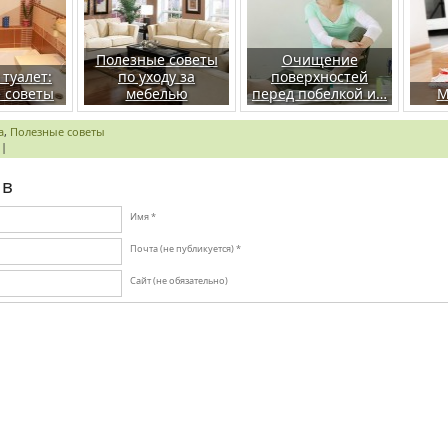
Полезные советы
Очищение
 туалет:
по уходу за
поверхностей
 советы
мебелью
перед побелкой и…
М
а
,
Полезные советы
|
ыв
Имя *
Почта (не публикуется) *
Сайт (не обязательно)