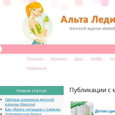
Женский журнал altalad
Главная
Красота
Дом
Хобби
Пс
Здоровье
Публикации с 
Новые статьи:
Таблица размеров детской
одежды (Европа)
Как убрать катышки с одежды
Детокс-ди
Утягивающее белье