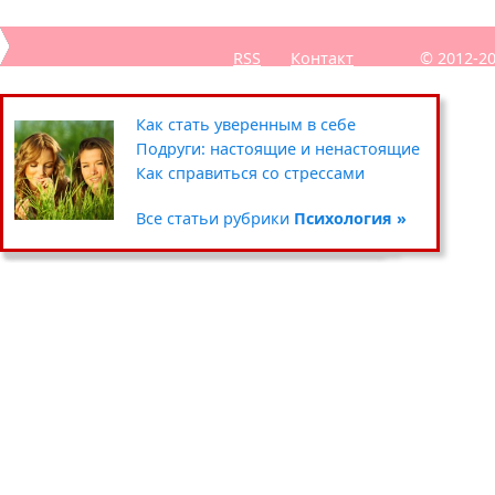
RSS
Контакт
© 2012-2
Секреты похудения звёзд
Полезные советы: кухня
Путешествия
Как стать уверенным в себе
Уход за кожей вокруг глаз
Чистка и хранение одежды
Сад-огород
Подруги: настоящие и ненастоящие
Умываемся правильно
Цветочные горшки и кашпо
Хенд мейд
Как справиться со стрессами
Все статьи рубрики
Все статьи рубрики
Все статьи рубрики
Все статьи рубрики
Красота »
Дом »
Хобби »
Психология »