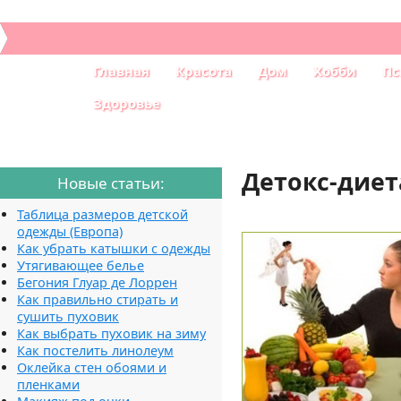
Главная
Красота
Дом
Хобби
Пс
Здоровье
Детокс-диет
Новые статьи:
Таблица размеров детской
одежды (Европа)
Как убрать катышки с одежды
Утягивающее белье
Бегония Глуар де Лоррен
Как правильно стирать и
сушить пуховик
Как выбрать пуховик на зиму
Как постелить линолеум
Оклейка стен обоями и
пленками