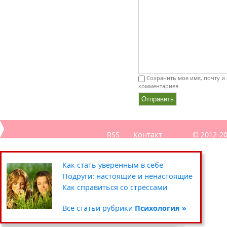
Сохранить мое имя, почту и 
комментариев.
RSS
Контакт
© 2012-2
Секреты похудения звёзд
Полезные советы: кухня
Путешествия
Как стать уверенным в себе
Уход за кожей вокруг глаз
Чистка и хранение одежды
Сад-огород
Подруги: настоящие и ненастоящие
Умываемся правильно
Цветочные горшки и кашпо
Хенд мейд
Как справиться со стрессами
Все статьи рубрики
Все статьи рубрики
Все статьи рубрики
Все статьи рубрики
Красота »
Дом »
Хобби »
Психология »