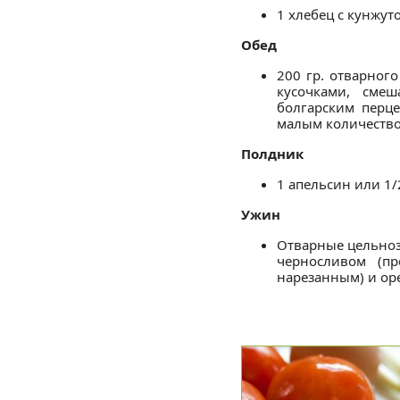
1 хлебец с кунжуто
Обед
200 гр. отварного
кусочками, сме
болгарским перце
малым количество
Полдник
1 апельсин или 1/
Ужин
Отварные цельноз
черносливом (п
нарезанным) и оре