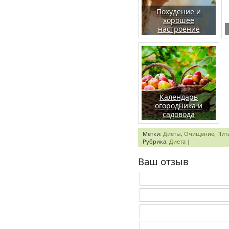
Похудение и
хорошее
настроение
Календарь
огородника и
садовода
Метки:
Диеты
,
Очищение
,
Пит
Рубрика:
Диета
|
Ваш отзыв