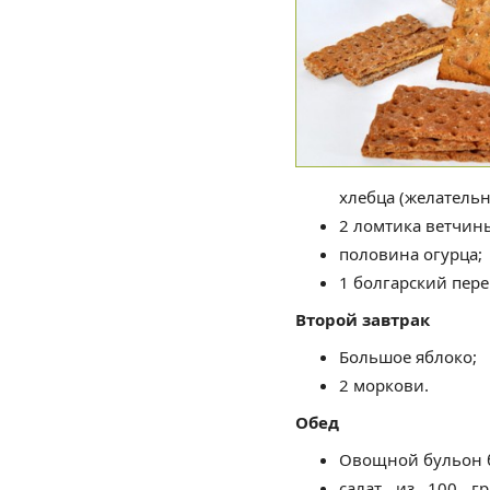
хлебца (желательно
2 ломтика ветчин
половина огурца;
1 болгарский пере
Второй завтрак
Большое яблоко;
2 моркови.
Обед
Овощной бульон б
салат из 100 гр