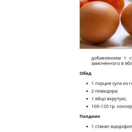
добавлением 1 с
замоченного в ябл
Обед
1 порция супа из 
2 помидора;
1 яйцо вкрутую;
100-120 гр. консе
Полдник
1 стакан ацидофи