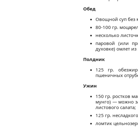
Обед
Овощной суп без 
80-100 гр. моцаре
несколько листочк
паровой (или пр
духовке) омлет из 
Полдник
125 гр. обезжир
пшеничных отрубей
Ужин
150 гр. ростков м
мунго) — можно з
листового салата;
125 гр. несладкого
ломтик цельнозер