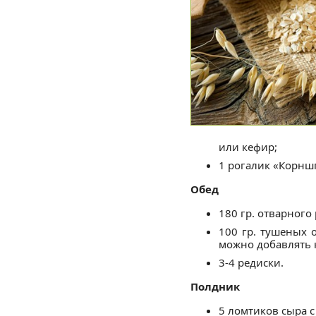
или кефир;
1 рогалик «Корнш
Обед
180 гр. отварного 
100 гр. тушеных 
можно добавлять к
3-4 редиски.
Полдник
5 ломтиков сыра 