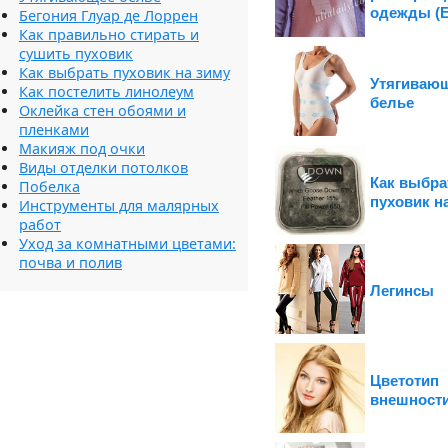
одежды (Е
Бегония Глуар де Лоррен
Как правильно стирать и
сушить пуховик
Как выбрать пуховик на зиму
Утягиваю
Как постелить линолеум
белье
Оклейка стен обоями и
пленками
Макияж под очки
Виды отделки потолков
Как выбра
Побелка
пуховик н
Инструменты для малярных
работ
Уход за комнатными цветами:
почва и полив
Легинсы
Цветотип
внешност