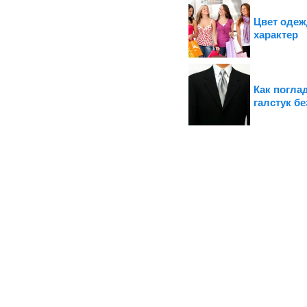
Цвет оде
характер
Как погла
галстук бе