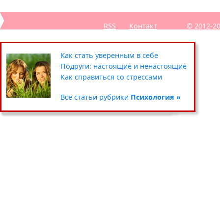
RSS
Контакт
© 2012-2
Секреты похудения звёзд
Полезные советы: кухня
Путешествия
Как стать уверенным в себе
Уход за кожей вокруг глаз
Чистка и хранение одежды
Сад-огород
Подруги: настоящие и ненастоящие
Умываемся правильно
Цветочные горшки и кашпо
Хенд мейд
Как справиться со стрессами
Все статьи рубрики
Все статьи рубрики
Все статьи рубрики
Все статьи рубрики
Красота »
Дом »
Хобби »
Психология »