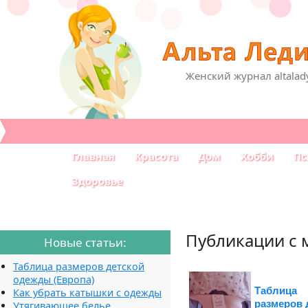
Женский журнал altalad
Главная
Красота
Дом
Хобби
Пс
Здоровье
Публикации с 
Новые статьи:
Таблица размеров детской
одежды (Европа)
Таблица
Как убрать катышки с одежды
размеров 
Утягивающее белье