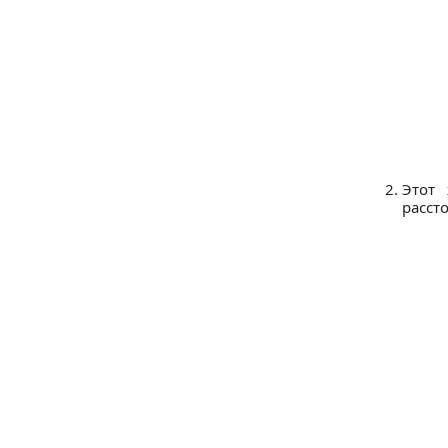
Этот 
расст