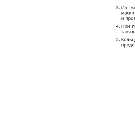
Из жг
маски
и про
При п
завяз
Кольц
проде