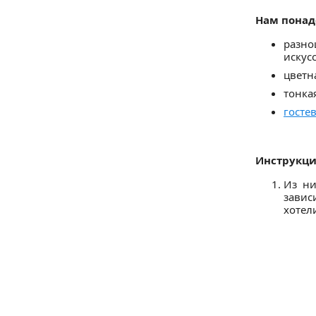
Нам понад
разн
искус
цветн
тонка
госте
Инструкци
Из ни
завис
хотели