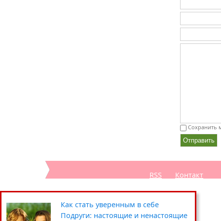
Сохранить м
RSS
Контакт
Секреты похудения звёзд
Полезные советы: кухня
Путешествия
Как стать уверенным в себе
Уход за кожей вокруг глаз
Чистка и хранение одежды
Сад-огород
Подруги: настоящие и ненастоящие