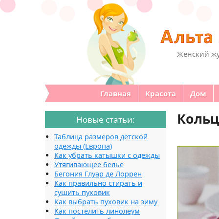
Женский жу
Главная
Красота
Дом
Кольц
Новые статьи:
Таблица размеров детской
одежды (Европа)
Как убрать катышки с одежды
Утягивающее белье
Бегония Глуар де Лоррен
Как правильно стирать и
сушить пуховик
Как выбрать пуховик на зиму
Как постелить линолеум