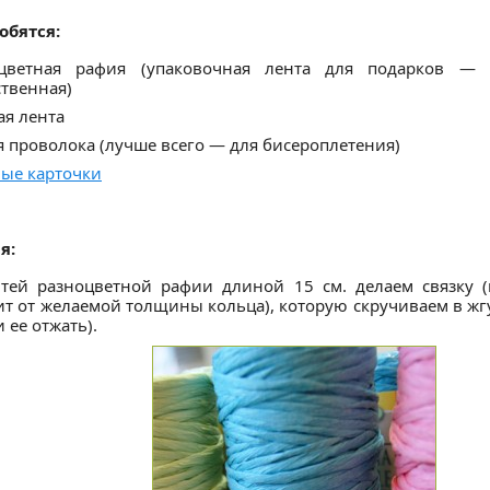
обятся:
оцветная рафия (упаковочная лента для подарков — 
ственная)
ая лента
я проволока (лучше всего — для бисероплетения)
вые карточки
я:
тей разноцветной рафии длиной 15 см. делаем связку (
ит от желаемой толщины кольца), которую скручиваем в жгу
 ее отжать).