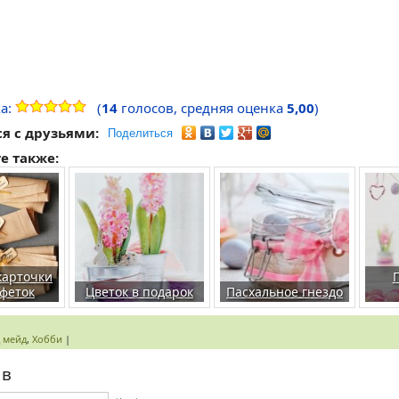
а:
(
14
голосов, средняя оценка
5,00
)
я с друзьями:
Поделиться
е также:
карточки
лфеток
Цветок в подарок
Пасхальное гнездо
 мейд
,
Хобби
|
ыв