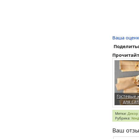
Ваша оценк
Поделитьс
Прочитайт
Гостевые 
для са
Метки:
Декор
Рубрика:
Хенд
Ваш отз