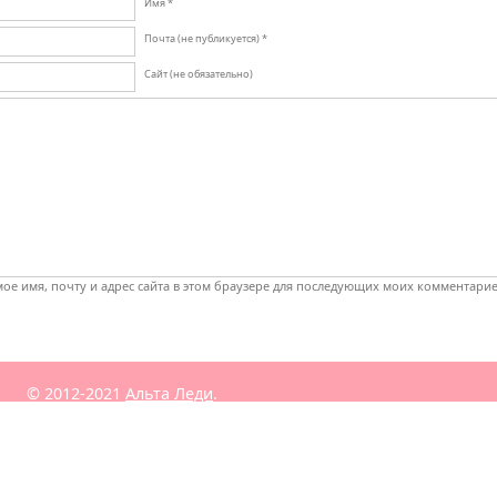
Имя *
Почта (не публикуется) *
Сайт (не обязательно)
ое имя, почту и адрес сайта в этом браузере для последующих моих комментарие
© 2012-2021
Альта Леди
.