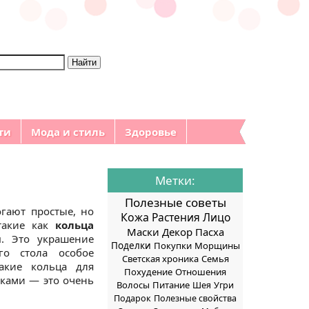
ти
Мода и стиль
Здоровье
Метки:
Полезные советы
гают простые, но
Кожа
Растения
Лицо
такие как
кольца
Маски
Декор
Пасха
и
. Это украшение
Поделки
Покупки
Морщины
го стола особое
Светская хроника
Семья
такие кольца для
Похудение
Отношения
ками — это очень
Волосы
Питание
Шея
Угри
Подарок
Полезные свойства