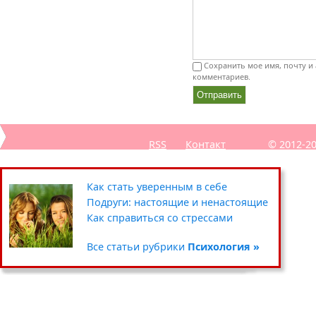
Сохранить мое имя, почту и 
комментариев.
RSS
Контакт
© 2012-2
Секреты похудения звёзд
Полезные советы: кухня
Путешествия
Как стать уверенным в себе
Уход за кожей вокруг глаз
Чистка и хранение одежды
Сад-огород
Подруги: настоящие и ненастоящие
Умываемся правильно
Цветочные горшки и кашпо
Хенд мейд
Как справиться со стрессами
Все статьи рубрики
Все статьи рубрики
Все статьи рубрики
Все статьи рубрики
Красота »
Дом »
Хобби »
Психология »