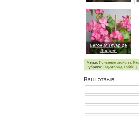
Бегония Глуар де
Лоррен
Метки:
Полезные свойства
,
Рас
Рубрика:
Сад-огород
,
Хобби
|
Ваш отзыв