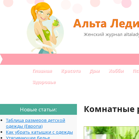
Женский журнал altalad
Главная
Красота
Дом
Хобби
Пс
Здоровье
Комнатные 
Новые статьи:
Таблица размеров детской
одежды (Европа)
Как убрать катышки с одежды
Утягивающее белье