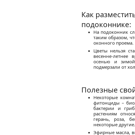
Как разместит
подоконнике:
На подоконник сл
таким образом, ч
оконного проема.
Цветы нельзя ста
весенне-летнее 
осенью и зимой
подмерзали от хол
Полезные свой
Некоторые комна
фитонциды – био
бактерии и гри
растениям относ
герань, роза, б
некоторые другие
Эфирные масла, в