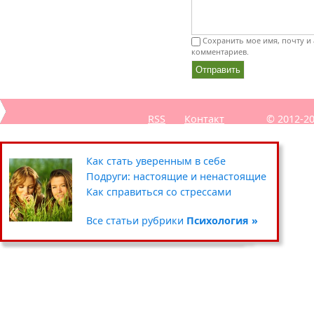
Сохранить мое имя, почту и 
комментариев.
RSS
Контакт
© 2012-2
Секреты похудения звёзд
Полезные советы: кухня
Путешествия
Как стать уверенным в себе
Уход за кожей вокруг глаз
Чистка и хранение одежды
Сад-огород
Подруги: настоящие и ненастоящие
Умываемся правильно
Цветочные горшки и кашпо
Хенд мейд
Как справиться со стрессами
Все статьи рубрики
Все статьи рубрики
Все статьи рубрики
Все статьи рубрики
Красота »
Дом »
Хобби »
Психология »