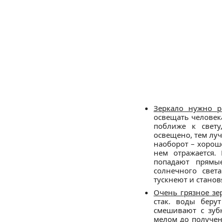
Зеркало нужно р
освещать человек
поближе к свет
освещено, тем луч
наоборот – хорошо
нем отражается.
попадают прямы
солнечного свет
тускнеют и станов
Очень грязное зе
стак. воды беру
смешивают с зу
мелом до получен