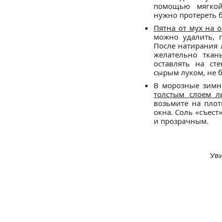
помощью мягкой
нужно протереть 
Пятна от мух на о
можно удалить, 
После натирания 
желательно ткан
оставлять на сте
сырым луком, не б
В морозные зим
толстым слоем л
возьмите на плот
окна. Соль «съест
и прозрачным.
Ув