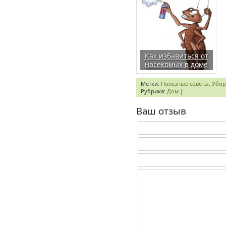
Как избавиться от
насекомых в доме
Метки:
Полезные советы
,
Убор
Рубрика:
Дом
|
Ваш отзыв