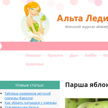
Женский журнал altalad
Главная
Красота
Дом
Хобби
Пс
Здоровье
Парша ябло
Новые статьи:
Таблица размеров детской
одежды (Европа)
Как убрать катышки с одежды
Утягивающее белье