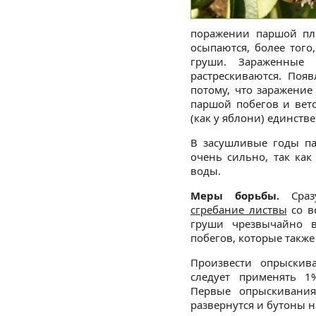
поражении паршой пл
осыпаются, более того
груши. Зараженные 
растрескиваются. Поя
потому, что заражени
паршой побегов и вето
(как у яблони) единст
В засушливые годы па
очень сильно, так ка
воды.
Меры борьбы.
Сразу
сгребание листвы
со в
груши чрезвычайно 
побегов, которые также
Произвести опрыски
следует применять 1
Первые опрыскивания
развернутся и бутоны на