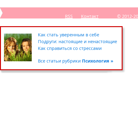
RSS
Контакт
© 2012-2
Секреты похудения звёзд
Полезные советы: кухня
Путешествия
Как стать уверенным в себе
Уход за кожей вокруг глаз
Чистка и хранение одежды
Сад-огород
Подруги: настоящие и ненастоящие
Умываемся правильно
Цветочные горшки и кашпо
Хенд мейд
Как справиться со стрессами
Все статьи рубрики
Все статьи рубрики
Все статьи рубрики
Все статьи рубрики
Красота »
Дом »
Хобби »
Психология »