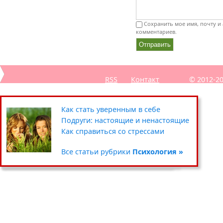
Сохранить мое имя, почту и 
комментариев.
RSS
Контакт
© 2012-2
Секреты похудения звёзд
Полезные советы: кухня
Путешествия
Как стать уверенным в себе
Уход за кожей вокруг глаз
Чистка и хранение одежды
Сад-огород
Подруги: настоящие и ненастоящие
Умываемся правильно
Цветочные горшки и кашпо
Хенд мейд
Как справиться со стрессами
Все статьи рубрики
Все статьи рубрики
Все статьи рубрики
Все статьи рубрики
Красота »
Дом »
Хобби »
Психология »