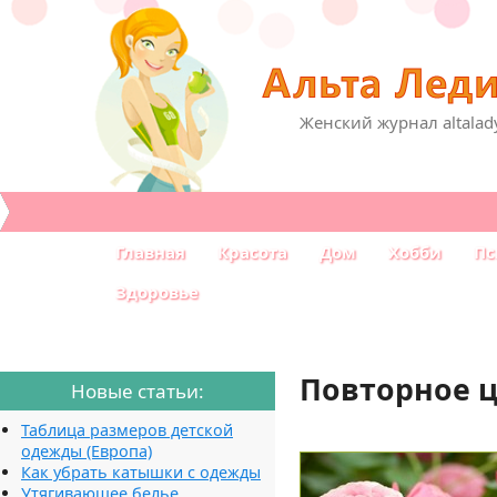
Женский журнал altalad
Главная
Красота
Дом
Хобби
Пс
Здоровье
Повторное ц
Новые статьи:
Таблица размеров детской
одежды (Европа)
Как убрать катышки с одежды
Утягивающее белье