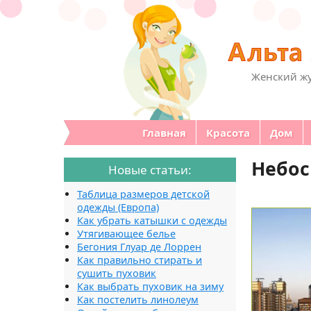
Женский жу
Главная
Красота
Дом
Небос
Новые статьи:
Таблица размеров детской
одежды (Европа)
Как убрать катышки с одежды
Утягивающее белье
Бегония Глуар де Лоррен
Как правильно стирать и
сушить пуховик
Как выбрать пуховик на зиму
Как постелить линолеум