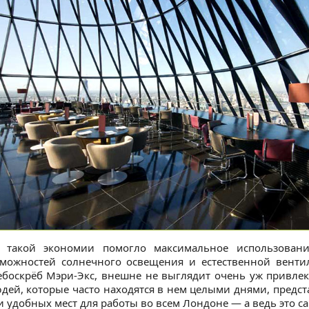
ь такой экономии помогло максимальное использован
можностей солнечного освещения и естественной вентил
боскрёб Мэри-Экс, внешне не выглядит очень уж привлек
ей, которые часто находятся в нем целыми днями, предст
и удобных мест для работы во всем Лондоне — а ведь это са