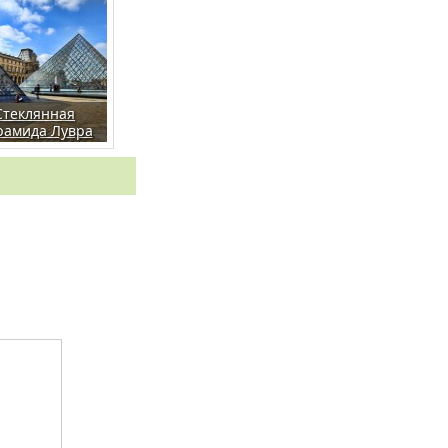
Стеклянная
рамида Лувра