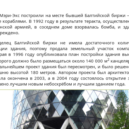
Мэри-Экс построили на месте бывшей Балтийской биржи 
е кораблями. В 1992 году в результате теракта, осуществл
анской армией, в соседнем доме взорвалась бомба, и з
реждено.
делец Балтийской биржи не имела достаточного коли
кции здания, поэтому продала земельный участок комп
орая в 1996 году опубликовала план постройки здания вы
2
орого должно было размещаться около 140 000 м
канцеля
альнейшем проект здания был пересмотрен, и было решен
ню высотой 180 метров. Автором проекта был архитекто
ла окончена в 2003, а в 2004 году состоялось открытие
ено лучшим новым небоскрёбом и лучшим зданием года.