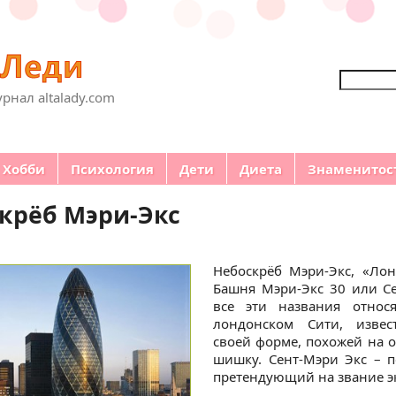
Поиск
рнал altalady.com
Хобби
Психология
Дети
Диета
Знаменитос
крёб Мэри-Экс
Небоскрёб Мэри-Экс, «Лон
Башня Мэри-Экс 30 или Се
все эти названия относ
лондонском Сити, извес
своей форме, похожей на 
шишку. Сент-Мэри Экс – п
претендующий на звание э