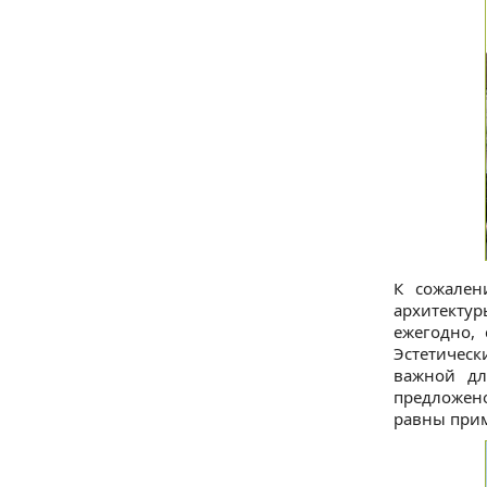
К сожален
архитектур
ежегодно,
Эстетическ
важной дл
предложен
равны прим