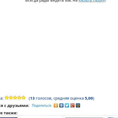
Всегда рады видеть Вас на
«Альта Леди»
!
а:
(
13
голосов, средняя оценка
5,00
)
я с друзьями:
Поделиться
е также: