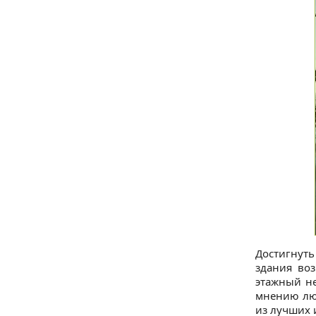
Достигнут
здания воз
этажный не
мнению люд
из лучших 