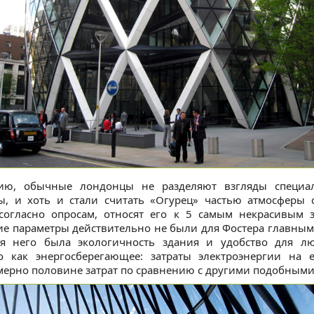
ию, обычные лондонцы не разделяют взгляды специал
ы, и хоть и стали считать «Огурец» частью атмосферы 
 согласно опросам, относят его к 5 самым некрасивым 
ие параметры действительно не были для Фостера главным
я него была экологичность здания и удобство для л
о как энергосберегающее: затраты электроэнергии на 
ерно половине затрат по сравнению с другими подобными