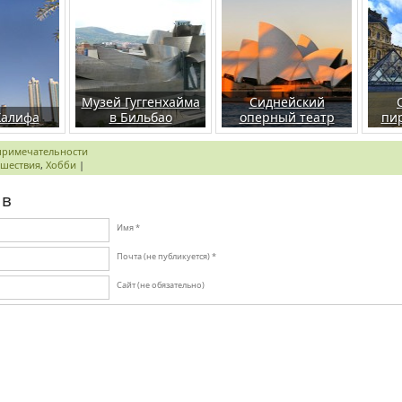
Музей Гуггенхайма
Сиднейский
Халифа
в Бильбао
оперный театр
пи
примечательности
ешествия
,
Хобби
|
ыв
Имя *
Почта (не публикуется) *
Сайт (не обязательно)