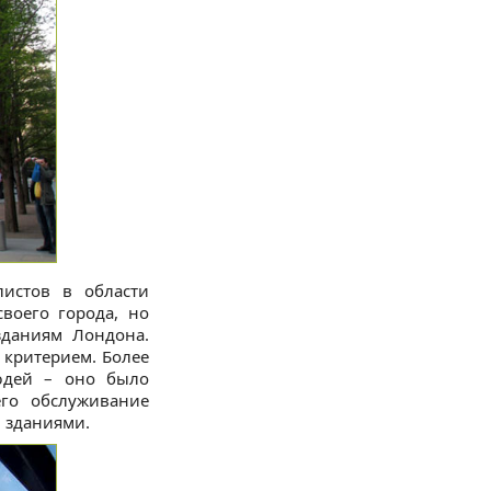
истов в области
своего города, но
зданиям Лондона.
 критерием. Более
юдей – оно было
его обслуживание
 зданиями.