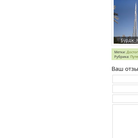
Бурдж-
Метки:
Досто
Рубрика:
Пут
Ваш отз