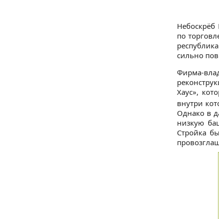
Небоскрёб 
по торговл
республик
сильно пов
Фирма-вла
реконстру
Хаус», кот
внутри кот
Однако в д
низкую баш
Стройка бы
провозглаш