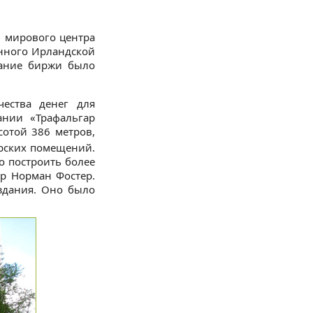
– мирового центра
енного Ирландской
дание биржи было
чества денег для
ании «Трафальгар
сотой 386 метров,
рских помещений.
о построить более
р Норман Фостер.
 здания. Оно было