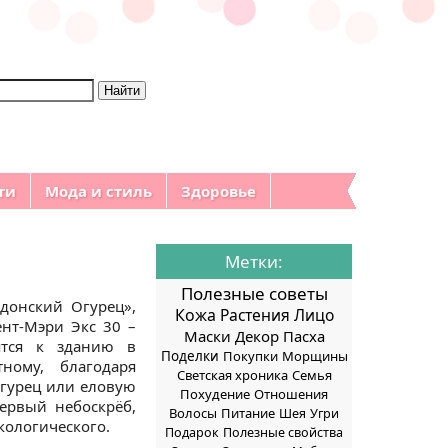
ти
Мода и стиль
Здоровье
Метки:
Полезные советы
донский Огурец»,
Кожа
Растения
Лицо
нт-Мэри Экс 30 –
Маски
Декор
Пасха
ятся к зданию в
Поделки
Покупки
Морщины
тному, благодаря
Светская хроника
Семья
огурец или еловую
Похудение
Отношения
ервый небоскрёб,
Волосы
Питание
Шея
Угри
кологического.
Подарок
Полезные свойства