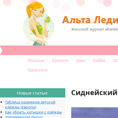
Женский журнал altalad
Главная
Красота
Дом
Хобби
Пс
Здоровье
Сиднейский
Новые статьи:
Таблица размеров детской
одежды (Европа)
Как убрать катышки с одежды
Утягивающее белье