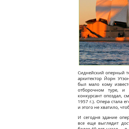
Сиднейский оперный те
архитектор Йорн Утзо
был мало кому извест
отборочном туре, и 
конкурсант опоздал, с
1957 г.). Опера стала е
и этого не хватило, чт
И сегодня здание опе
все еще выглядит дос
более 40 лет назад — в 