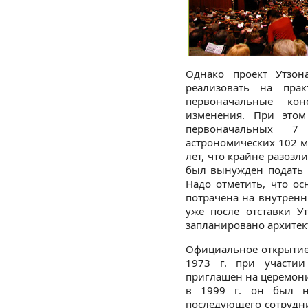
Однако проект Утзон
реализовать на пра
первоначальные кон
изменения. При этом
первоначальных 7
астрономических 102 мл
лет, что крайне разозл
был вынужден подать в
Надо отметить, что ос
потрачена на внутренн
уже после отставки У
запланировано архитек
Официальное открытие 
1973 г. при участии
приглашен на церемони
в 1999 г. он был н
последующего сотрудни