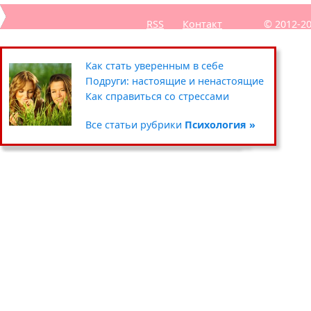
RSS
Контакт
© 2012-2
Секреты похудения звёзд
Полезные советы: кухня
Путешествия
Как стать уверенным в себе
Уход за кожей вокруг глаз
Чистка и хранение одежды
Сад-огород
Подруги: настоящие и ненастоящие
Умываемся правильно
Цветочные горшки и кашпо
Хенд мейд
Как справиться со стрессами
Все статьи рубрики
Все статьи рубрики
Все статьи рубрики
Все статьи рубрики
Красота »
Дом »
Хобби »
Психология »