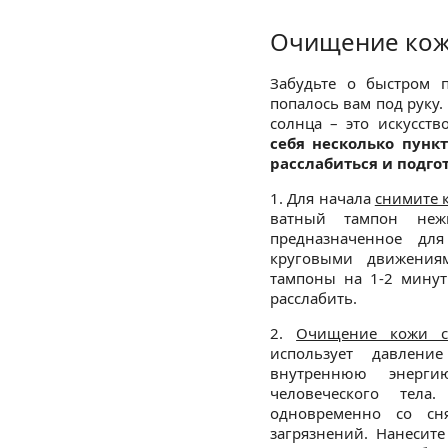
Очищение кож
Забудьте о быстром 
попалось вам под руку
солнца – это искусств
себя несколько пунк
расслабиться и подго
1. Для начала
снимите к
ватный тампон неж
предназначенное дл
круговыми движения
тампоны на 1-2 минут
расслабить.
2.
Очищение кожи с
использует давлени
внутреннюю энерги
человеческого тел
одновременно со с
загрязнений. Нанесит