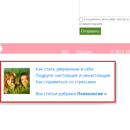
Сохранить мое имя, почту и 
комментариев.
RSS
Контакт
© 2012-2
Секреты похудения звёзд
Полезные советы: кухня
Путешествия
Как стать уверенным в себе
Уход за кожей вокруг глаз
Чистка и хранение одежды
Сад-огород
Подруги: настоящие и ненастоящие
Умываемся правильно
Цветочные горшки и кашпо
Хенд мейд
Как справиться со стрессами
Все статьи рубрики
Все статьи рубрики
Все статьи рубрики
Все статьи рубрики
Красота »
Дом »
Хобби »
Психология »