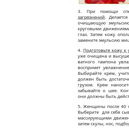
3. При помощи сп
загрязнений
. Делаетс
очищающую эмульсию
круговыми движениями
глаз. Затем кожу опол
замените эмульсию ми
4.
Подготовьте кожу к
уже очищена и высуше
ватного тампона увл
воспримет увлажнение
Выбирайте крем, учит
должен быть достаточ
грузом. Крем наноси
забывайте о шее. Ко
они должны быть дейс
5. Женщины после 40
Выберите для себя сыв
массирующими движени
затем скулы, нос, подб