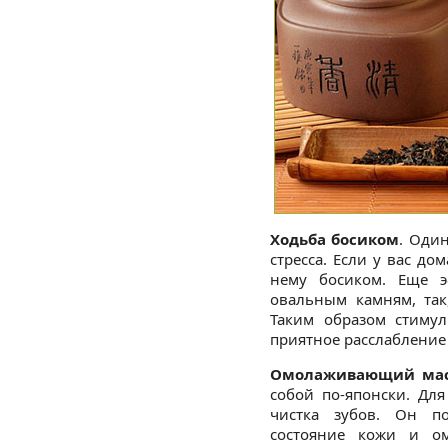
Ходьба босиком
. Оди
стресса. Если у вас д
нему босиком. Еще э
овальным камням, так
Таким образом стимул
приятное расслабление 
Омолаживающий мас
собой по-японски. Дл
чистка зубов. Он п
состояние кожи и о