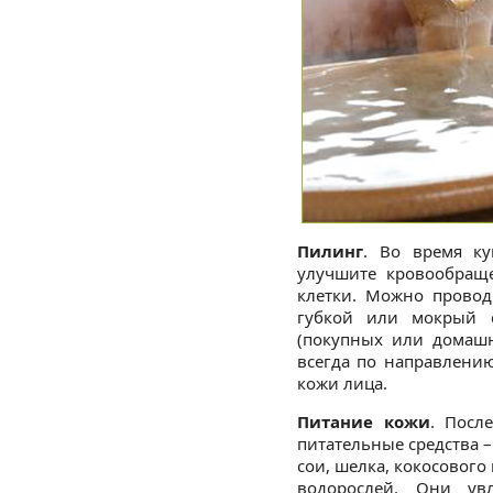
Пилинг
. Во время к
улучшите кровообраще
клетки. Можно провод
губкой или мокрый с
(покупных или домашни
всегда по направлению
кожи лица.
Питание кожи
. Посл
питательные средства –
сои, шелка, кокосового
водорослей. Они ув