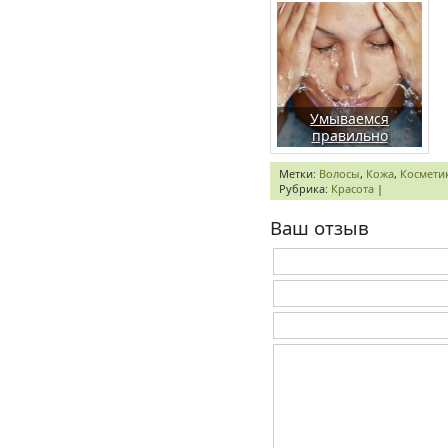
Умываемся
правильно
Метки:
Волосы
,
Кожа
,
Космети
Рубрика:
Красота
|
Ваш отзыв