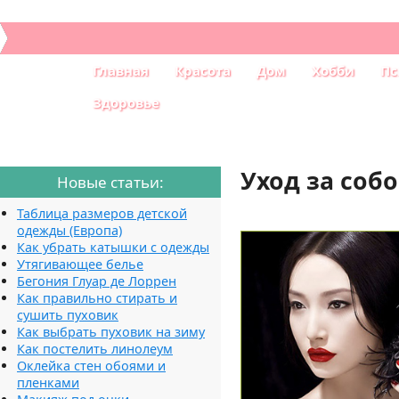
Главная
Красота
Дом
Хобби
Пс
Здоровье
Уход за соб
Новые статьи:
Таблица размеров детской
одежды (Европа)
Как убрать катышки с одежды
Утягивающее белье
Бегония Глуар де Лоррен
Как правильно стирать и
сушить пуховик
Как выбрать пуховик на зиму
Как постелить линолеум
Оклейка стен обоями и
пленками