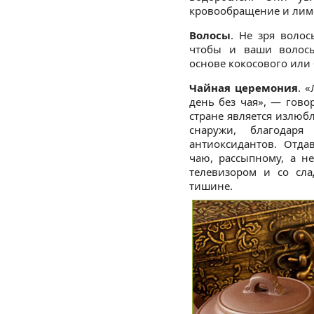
кровообращение и лим
Волосы
. Не зря воло
чтобы и ваши волосы
основе кокосового или
Чайная церемония
. 
день без чая», — гово
стране является излюб
снаружи, благодар
антиоксидантов. Отда
чаю, рассыпному, а н
телевизором и со сла
тишине.