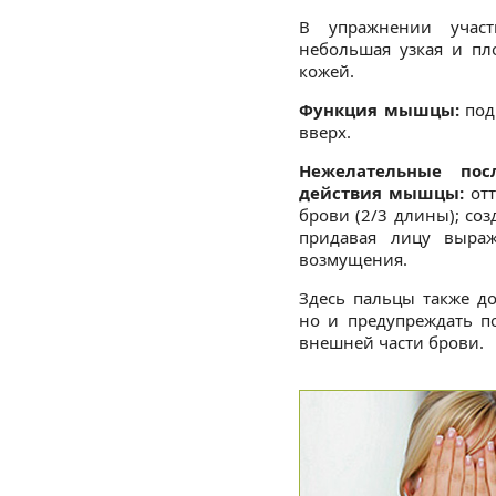
В упражнении учас
небольшая узкая и пл
кожей.
Функция мышцы:
под
вверх.
Нежелательные пос
действия мышцы:
отт
брови (2/3 длины); со
придавая лицу выраж
возмущения.
Здесь пальцы также д
но и предупреждать п
внешней части брови.