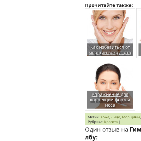
Прочитайте также:
Как избавиться от
морщин вокруг рта
Упражнение для
коррекции формы
носа
Метки:
Кожа
,
Лицо
,
Морщины
Рубрика:
Красота
|
Один отзыв на
Гим
лбу: