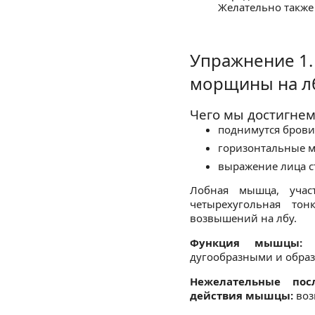
Желательно также 
Упражнение 1.
морщины на л
Чего мы достигнем
поднимутся брови
горизонтальные м
выражение лица с
Лобная мышца, учас
четырехугольная то
возвышений на лбу.
Функция мышцы:
п
дугообразными и образ
Нежелательные пос
действия мышцы:
воз