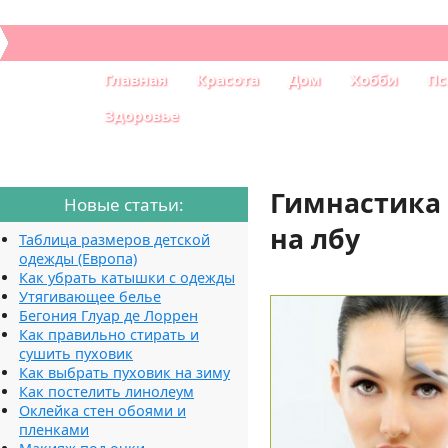
Главная
Красота
Дом
Хобби
Пс
Здоровье
Гимнастика
Новые статьи:
на лбу
Таблица размеров детской
одежды (Европа)
Как убрать катышки с одежды
Утягивающее белье
Бегония Глуар де Лоррен
Как правильно стирать и
сушить пуховик
Как выбрать пуховик на зиму
Как постелить линолеум
Оклейка стен обоями и
пленками