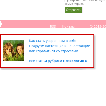
комментариев.
RSS
Контакт
© 2012-2
Секреты похудения звёзд
Полезные советы: кухня
Путешествия
Как стать уверенным в себе
Уход за кожей вокруг глаз
Чистка и хранение одежды
Сад-огород
Подруги: настоящие и ненастоящие
Умываемся правильно
Цветочные горшки и кашпо
Хенд мейд
Как справиться со стрессами
Все статьи рубрики
Все статьи рубрики
Все статьи рубрики
Все статьи рубрики
Красота »
Дом »
Хобби »
Психология »