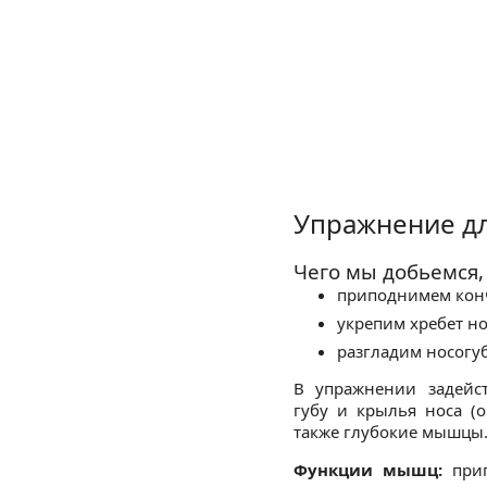
Упражнение д
Чего мы добьемся,
приподнимем конч
укрепим хребет но
разгладим носогу
В упражнении задей
губу и крылья носа (о
также глубокие мышцы
Функции мышц:
прип