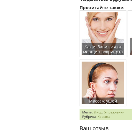
Прочитайте также:
Как избавиться от
морщин вокруг рта
Массаж ушей
Метки:
Лицо
,
Упражнения
Рубрика:
Красота
|
Ваш отзыв