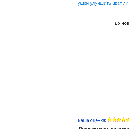
ушей улучшить цвет ли
До нов
Ваша оценка:
Поделиться с друзья