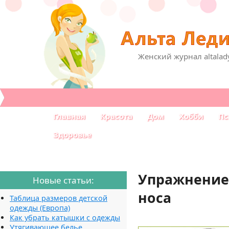
Женский журнал altalad
Главная
Красота
Дом
Хобби
Пс
Здоровье
Упражнение
Новые статьи:
носа
Таблица размеров детской
одежды (Европа)
Как убрать катышки с одежды
Утягивающее белье