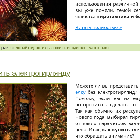
использования различной 
вы уже поняли, темой се
является
пиротехника и б
Читать полностью »
| Метки:
Новый год
,
Полезные советы
,
Рождество
|
Ваш отзыв »
ить электрогирлянду
Можете ли вы представить
елку
без электрогирлянд? С
Поэтому, если вы их ещ
поторопитесь сделать это
Так как обычно их раскуп
Нового года. Выбирая гирл
от каких параметров зави
цена. Итак,
как купить эл
что обращать внимание?