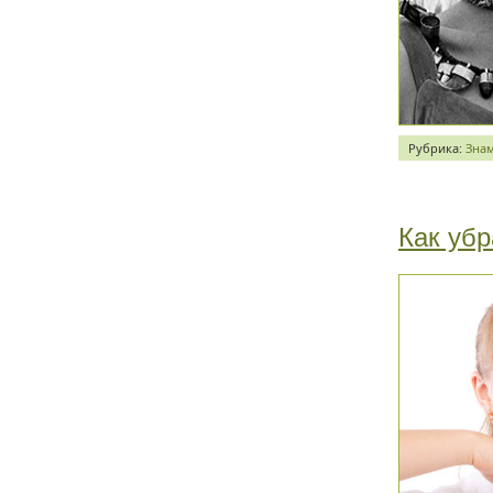
Рубрика:
Зна
Как убр