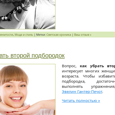
менитости
,
Мода и стиль
| Метки:
Светская хроника
|
Ваш отзыв »
ать второй подбородок
Вопрос,
как убрать вто
интересует многих женщи
возраста. Чтобы избави
подбородка, достато
выполнять упражнени
Эвелин Гантер-Печот
.
Читать полностью »