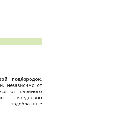
рой подбородок
,
н, независимо от
ться от двойного
чно ежедневно
я, подобранные