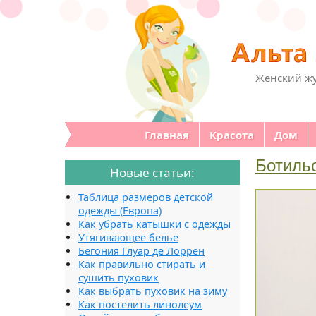
Женский жу
Главная
Красота
Дом
Ботиль
Новые статьи:
Таблица размеров детской
одежды (Европа)
Как убрать катышки с одежды
Утягивающее белье
Бегония Глуар де Лоррен
Как правильно стирать и
сушить пуховик
Как выбрать пуховик на зиму
Как постелить линолеум