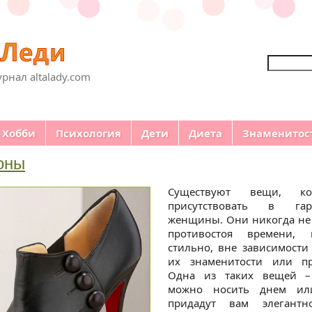
Поиск
рнал altalady.com
Хобби
Психология
Дети
Диета
Знаменитос
оны
Существуют вещи, ко
присутствовать в га
женщины. Они никогда не 
противостоя времени, 
стильно, вне зависимости 
их знаменитости или пр
Одна из таких вещей
можно носить днем ил
придадут вам элегантн