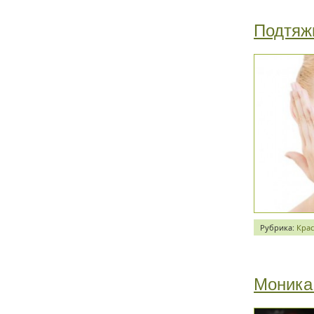
Подтяж
Рубрика:
Крас
Моника