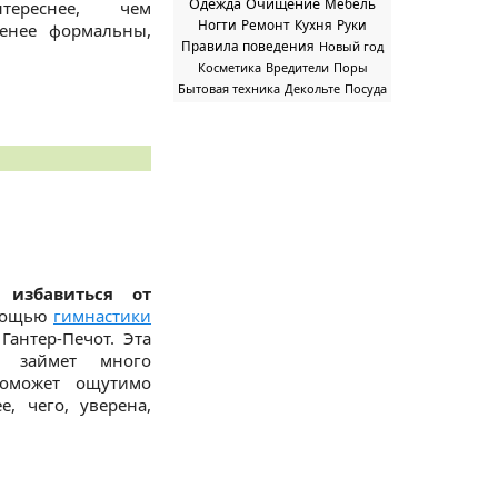
Одежда
Очищение
Мебель
тереснее, чем
Ногти
Ремонт
Кухня
Руки
менее формальны,
Правила поведения
Новый год
Косметика
Вредители
Поры
Бытовая техника
Декольте
Посуда
 избавиться от
мощью
гимнастики
антер-Печот. Эта
е займет много
поможет ощутимо
, чего, уверена,