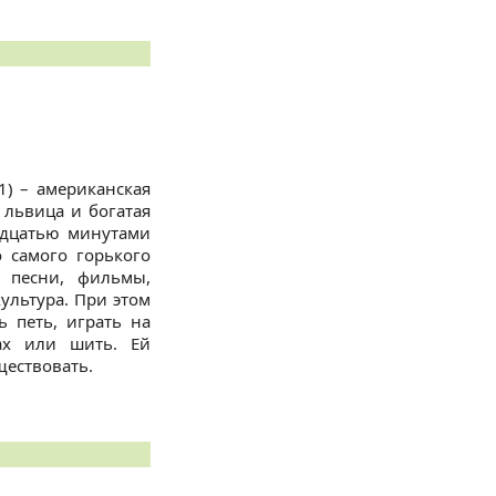
1) – американская
я львица и богатая
адцатью минутами
 самого горького
ь песни, фильмы,
ультура. При этом
 петь, играть на
ах или шить. Ей
ществовать.