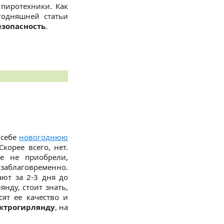
пиротехники. Как
годняшней статьи
езопасность
.
 себе
новогоднюю
корее всего, нет.
е не приобрели,
 заблаговременно.
ают за 2-3 дня до
янду, стоит знать,
сят ее качество и
ектрогирлянду
, на