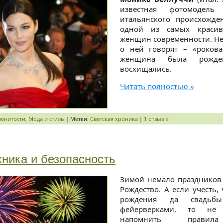
известная фотомодель
итальянского происхожде
одной из самых краси
женщин современности. Не
о ней говорят – «роков
женщина была рожде
восхищались.
Читать полностью »
менитости
,
Мода и стиль
| Метки:
Светская хроника
|
1 отзыв »
ника и безопасность
Зимой немало праздников 
Рождество. А если учесть,
рождения да свадьб
фейерверками, то не
напомнить правила