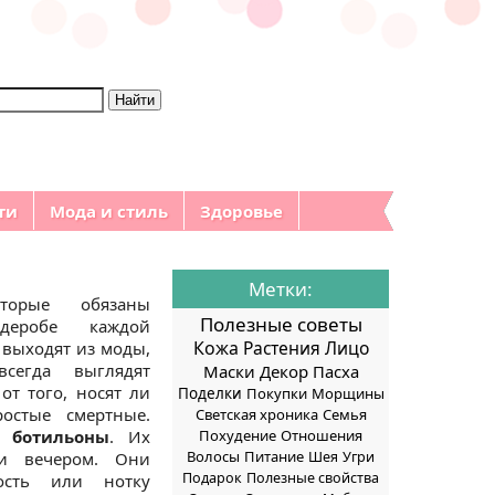
ти
Мода и стиль
Здоровье
Метки:
торые обязаны
Полезные советы
рдеробе каждой
Кожа
Растения
Лицо
выходят из моды,
всегда выглядят
Маски
Декор
Пасха
от того, носят ли
Поделки
Покупки
Морщины
остые смертные.
Светская хроника
Семья
 –
ботильоны
. Их
Похудение
Отношения
Волосы
Питание
и вечером. Они
Шея
Угри
Подарок
Полезные свойства
ость или нотку