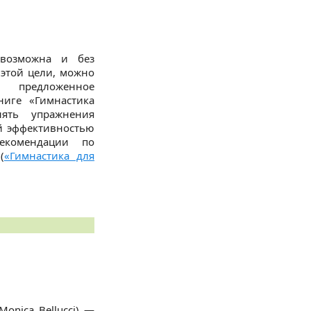
озможна и без
 этой цели, можно
, предложенное
ниге «Гимнастика
нять упражнения
й эффективностью
екомендации по
(
«Гимнастика для
Monica Bellucci) —