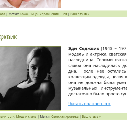
ота
| Метки:
Кожа
,
Лицо
,
Упражнения
,
Шея
|
Ваш отзыв »
джвик
Эди Седжвик
(1943 – 197
модель и актриса, светска
наследница. Своими пятн
славы она насладилась до
дна. После нее осталис
коллекции одежды, целая к
она не должна была уметь
музыкальных инструмент
достаточно было просто су
Читать полностью »
менитости
,
Мода и стиль
| Метки:
Светская хроника
|
Ваш отзыв »