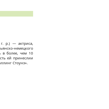
г. р.) — актриса,
ьянско-немецкого
 в более, чем 10
сть ей принеслии
оллинг Стоунз».