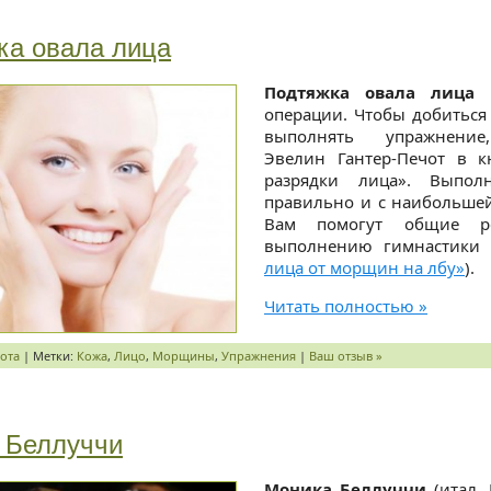
ка овала лица
Подтяжка овала лица
в
операции. Чтобы добиться
выполнять упражнение
Эвелин Гантер-Печот в к
разрядки лица». Выпол
правильно и с наибольше
Вам помогут общие р
выполнению гимнастики 
лица от морщин на лбу»
).
Читать полностью »
ота
| Метки:
Кожа
,
Лицо
,
Морщины
,
Упражнения
|
Ваш отзыв »
 Беллуччи
Моника Беллуччи
(итал. 