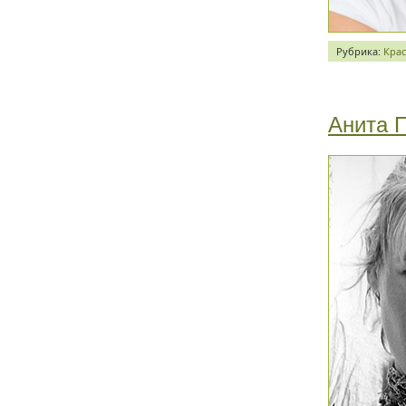
Рубрика:
Крас
Анита 