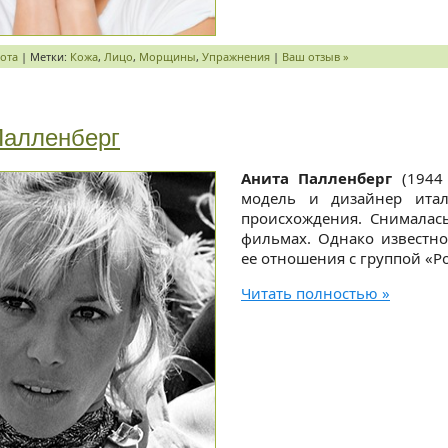
ота
| Метки:
Кожа
,
Лицо
,
Морщины
,
Упражнения
|
Ваш отзыв »
Палленберг
Анита Палленберг
(1944 
модель и дизайнер итал
происхождения. Снималась
фильмах. Однако известно
ее отношения с группой «Р
Читать полностью »