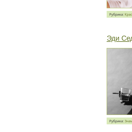
Рубрика:
Крас
Эди Се
Рубрика:
Зна