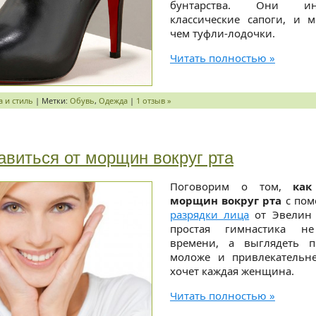
бунтарства. Они ин
классические сапоги, и 
чем туфли-лодочки.
Читать полностью »
 и стиль
| Метки:
Обувь
,
Одежда
|
1 отзыв »
авиться от морщин вокруг рта
Поговорим о том,
как
морщин вокруг рта
с по
разрядки лица
от Эвелин Г
простая гимнастика н
времени, а выглядеть 
моложе и привлекательнее
хочет каждая женщина.
Читать полностью »